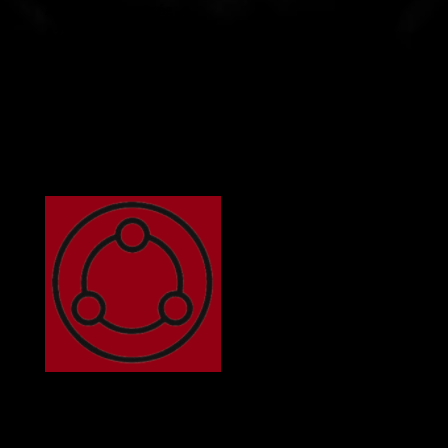
A jóra való restség
Azaz vonakodás a szükséges áldozathozataltól
vagy erőfeszítéstől.
„Aki azért tudna jót cselekedni, és nem cselekszik,
bűne az annak.” – írja a Biblia.
A henyélés minden bűnnek a forrása.
A fösvénység
A fösvénység vagy zsugoriság a megszerzett véges