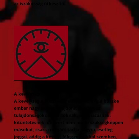
az iszákosság útkészítői.
A kevélység
A kevélység a büszkeség elfajulása; míg a büszke
ember nagy becset tulajdonít személyes
tulajdonságoknak, birtoknak, származásnak,
kitüntetésnek, de azért nem néz le szükségképpen
másokat, csak a magáét tartja nagyra, esetleg
joggal, addig a kevély, főleg másokkal szemben,