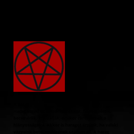
jólétük, helyzetük, állásuk va
irigység egyike a legrosszabb
hatásaiban az egyik legkáros
A harag
Harag ébred az emberben akkor, ha megsértik,
becsmérlik, kritizálják, amikor rámutatnak a
hiányosságaira. Akkor is haragot érzünk, ha valaki
vágyaink beteljesülésének útjában áll. A harag