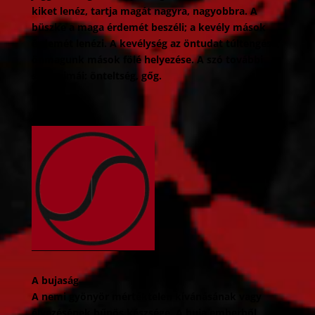
kiket lenéz, tartja magát nagyra, nagyobbra. A
büszke a maga érdemét beszéli; a kevély mások
érdemét lenézi. A kevélység az öntudat túltengése,
önmagunk mások fölé helyezése. A szó további
szinonimái: önteltség, gőg.
A bujaság
A nemi gyönyör mértéktelen kívánásának vagy
élvezésének bűnös készsége. A buja emberből