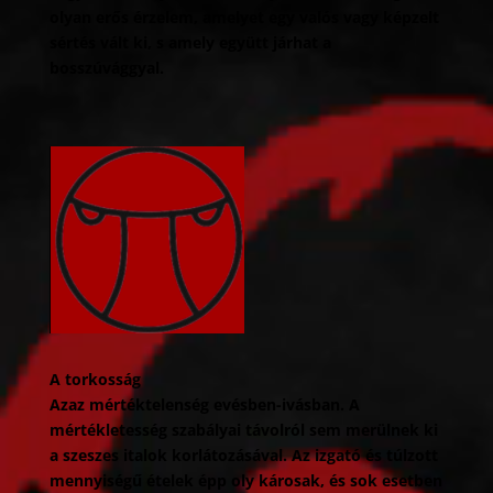
olyan erős érzelem, amelyet egy valós vagy képzelt
sértés vált ki, s amely együtt járhat a
bosszúvággyal.
A torkosság
Azaz mértéktelenség evésben-ivásban. A
mértékletesség szabályai távolról sem merülnek ki
a szeszes italok korlátozásával. Az izgató és túlzott
mennyiségű ételek épp oly károsak, és sok esetben