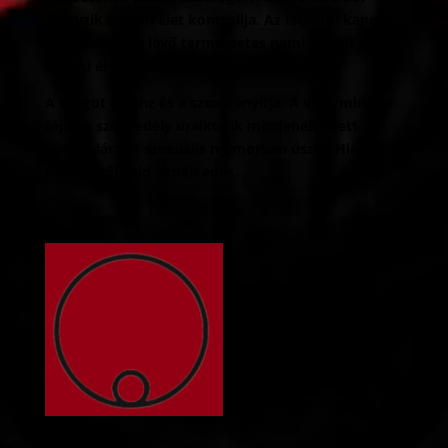
hiányzik a nemi élet kontrollja. Az Istentől kapott,
bennünk jelen lévő természetes nemi vágyat
öncélú élvhajhász aktussá silányítja.
A világot a pénz és a szex irányítja. A világ minden
táján a szenvedély uralkodik mindenek felett. A
világ túláradó szexuális mámorban úszik. Hiányzik
az Istenről való elmélkedés.